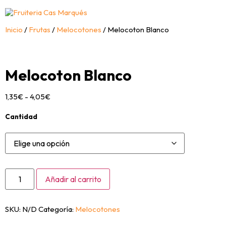
Inicio
/
Frutas
/
Melocotones
/ Melocoton Blanco
Melocoton Blanco
1,35
€
-
4,05
€
Cantidad
Añadir al carrito
SKU:
N/D
Categoría:
Melocotones