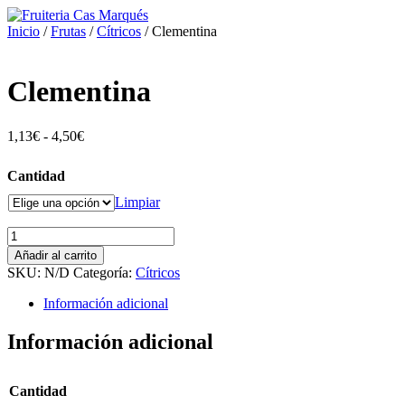
Ir
al
Inicio
/
Frutas
/
Cítricos
/ Clementina
contenido
Clementina
Rango
1,13
€
-
4,50
€
de
precios:
Cantidad
desde
1,13€
Limpiar
hasta
4,50€
Clementina
cantidad
Añadir al carrito
SKU:
N/D
Categoría:
Cítricos
Información adicional
Información adicional
Cantidad